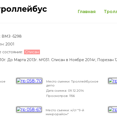
троллейбус
Главная
Трол
:
ВМЗ -5298
ен:
2001
е состояние:
Списан
10г. До Марта 2013г. №031. Списан в Ноябре 2014г, Порезан 12
ное
Место съемки: Троллейбусное
депо
Дата снимка:
09.12.2014
Просмотров: 1156
Место съемки: к/ст "9-й
микрорайон"