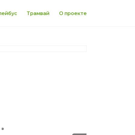
лейбус
Трамвай
О проекте
 в