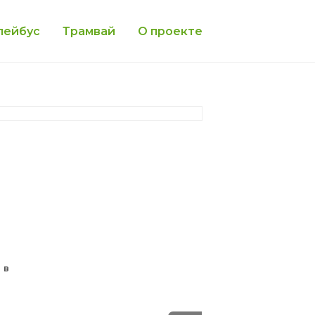
лейбус
Трамвай
О проекте
 в