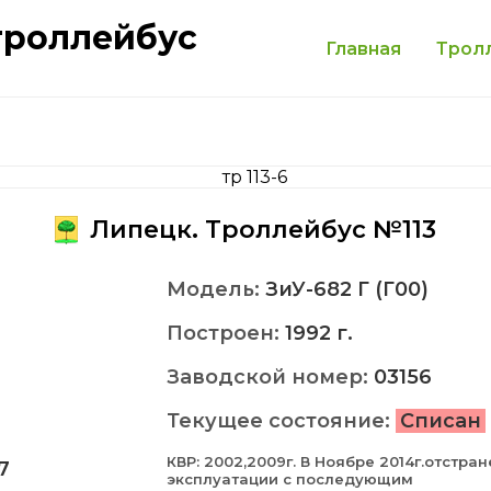
троллейбус
Главная
Трол
Липецк. Троллейбус №113
Модель:
ЗиУ-682 Г (Г00)
Построен:
1992 г.
Заводской номер:
03156
Текущее состояние:
Списан
КВР: 2002,2009г. В Ноябре 2014г.отстран
7
эксплуатации с последующим