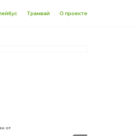
лейбус
Трамвай
О проекте
ен от