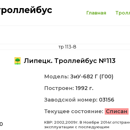
троллейбус
Главная
Трол
Липецк. Троллейбус №113
Модель:
ЗиУ-682 Г (Г00)
Построен:
1992 г.
Заводской номер:
03156
Текущее состояние:
Списан
КВР: 2002,2009г. В Ноябре 2014г.отстран
0
эксплуатации с последующим