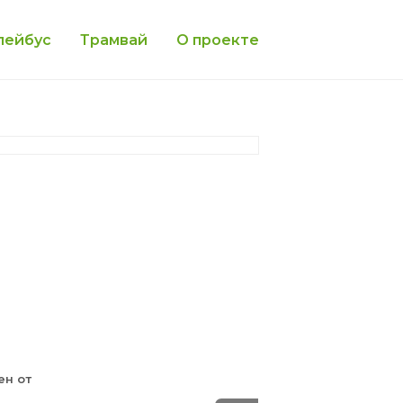
лейбус
Трамвай
О проекте
ен от