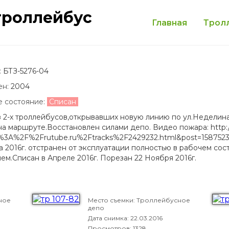
троллейбус
Главная
Трол
:
БТЗ-5276-04
ен:
2004
е состояние:
Списан
 2-х троллейбусов,открывавших новую линию по ул.Неделина 
на маршруте.Восстановлен силами депо. Видео пожара: http:
%3A%2F%2Frutube.ru%2Ftracks%2F2429232.html&post=15875238
а 2016г. отстранен от эксплуатации полностью в рабочем со
ем.Списан в Апреле 2016г. Порезан 22 Ноября 2016г.
ное
Место съемки: Троллейбусное
депо
Дата снимка:
22.03.2016
Просмотров: 1328