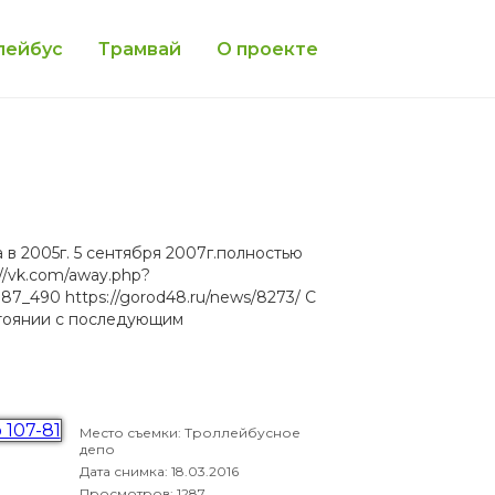
лейбус
Трамвай
О проекте
в 2005г. 5 сентября 2007г.полностью
//vk.com/away.php?
7_490 https://gorod48.ru/news/8273/ С
стоянии с последующим
Место съемки: Троллейбусное
депо
Дата снимка:
18.03.2016
Просмотров: 1287