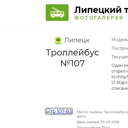
Липецкий 
ФОТОГАЛЕРЕЯ
Липецк
Модель
Постро
Троллейбус
Текуще
№107
Один из
сгорел 
to=http
21 Март
списани
Место съемки: Троллейбус
депо
Дата снимка:
30.03.2016
Просмотров: 1340