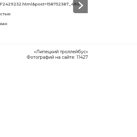
F2429232.html&post=158752387_490
а
остью
зан
«Липецкий троллейбус»
Фотографий на сайте: 11427