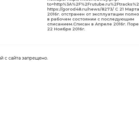
to=http%3A%2F%2Frutube.ru%2Ftracks%2
https://gorod48.ru/news/8273/ С 21 Март
2016г. отстранен от эксплуатации полн
в рабочем состоянии с последующим
списанием.Списан в Апреле 2016г. Поре
22 Ноября 2016г.
 с сайта запрещено.