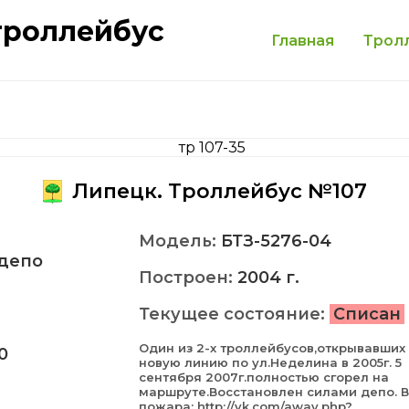
троллейбус
Главная
Трол
Липецк. Троллейбус №107
Модель:
БТЗ-5276-04
депо
Построен:
2004 г.
Текущее состояние:
Списан
Один из 2-х троллейбусов,открывавших
0
новую линию по ул.Неделина в 2005г. 5
сентября 2007г.полностью сгорел на
маршруте.Восстановлен силами депо. 
пожара: http://vk.com/away.php?