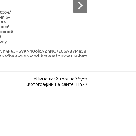
50554/
ия.6-
уда
йшей
зовной
В
ону
awJn4F6JHSyKNh0oicAZnNQ/E06AB7Ma58k.jpg?
gn=6afb18825e33cbd1bc8a1ef7025a066b&type=album
«Липецкий троллейбус»
Фотографий на сайте: 11427