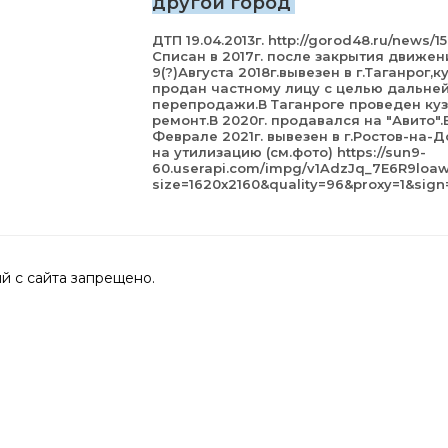
другой город
ДТП 19.04.2013г. http://gorod48.ru/news/1
Списан в 2017г. после закрытия движен
9(?)Августа 2018г.вывезен в г.Таганрог,к
продан частному лицу с целью дальне
перепродажи.В Таганроге проведен ку
ремонт.В 2020г. продавался на "Авито".
Феврале 2021г. вывезен в г.Ростов-на-Д
на утилизацию (см.фото) https://sun9-
60.userapi.com/impg/v1AdzJq_7E6R9lo
size=1620x2160&quality=96&proxy=1&si
 с сайта запрещено.