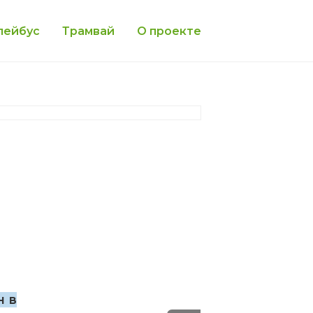
лейбус
Трамвай
О проекте
н в