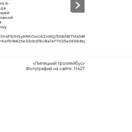
ия.6-
уда
йшей
зовной
В
ону
awJn4F6JHSyKNh0oicAZnNQ/E06AB7Ma58k.jpg?
gn=6afb18825e33cbd1bc8a1ef7025a066b&type=album
«Липецкий троллейбус»
Фотографий на сайте: 11427