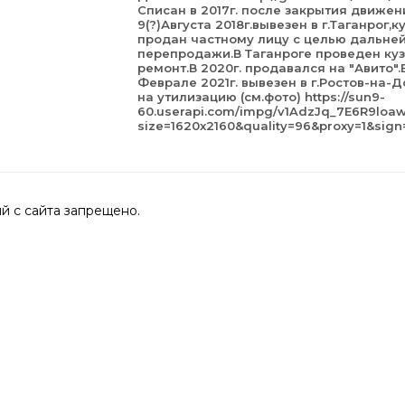
Списан в 2017г. после закрытия движен
9(?)Августа 2018г.вывезен в г.Таганрог,к
продан частному лицу с целью дальне
перепродажи.В Таганроге проведен ку
ремонт.В 2020г. продавался на "Авито".
Феврале 2021г. вывезен в г.Ростов-на-Д
на утилизацию (см.фото) https://sun9-
60.userapi.com/impg/v1AdzJq_7E6R9lo
size=1620x2160&quality=96&proxy=1&si
 с сайта запрещено.