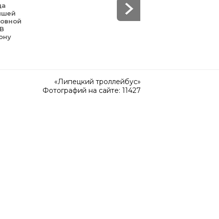
да
йшей
зовной
 В
ону
«Липецкий троллейбус»
Фотографий на сайте: 11427