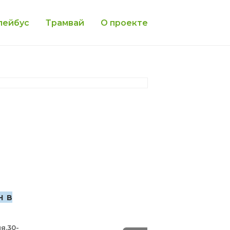
лейбус
Трамвай
О проекте
н в
я.30-