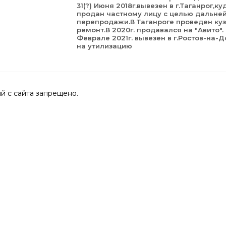
31(?) Июня 2018г.вывезен в г.Таганрог,ку
продан частному лицу с целью дальне
перепродажи.В Таганроге проведен ку
ремонт.В 2020г. продавался на "Авито".
Феврале 2021г. вывезен в г.Ростов-на-Д
на утилизацию
 с сайта запрещено.