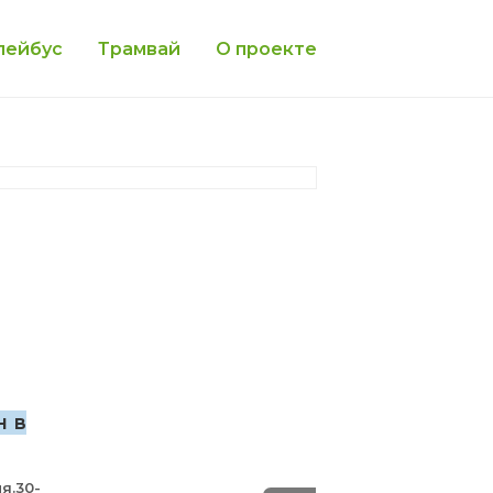
лейбус
Трамвай
О проекте
н в
я.30-