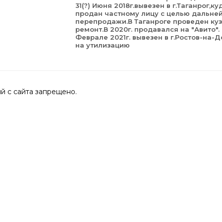
31(?) Июня 2018г.вывезен в г.Таганрог,ку
продан частному лицу с целью дальне
перепродажи.В Таганроге проведен ку
ремонт.В 2020г. продавался на "Авито".
Феврале 2021г. вывезен в г.Ростов-на-Д
на утилизацию
 с сайта запрещено.