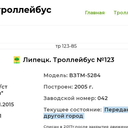
троллейбус
Главная
Трол
Липецк. Троллейбус №123
Модель:
ВЗТМ-5284
/ст
Построен:
2005 г.
"
Заводской номер:
042
11.2015
Текущее состояние:
Переда
1
другой город
Списан в 2017г.после закрытия движени