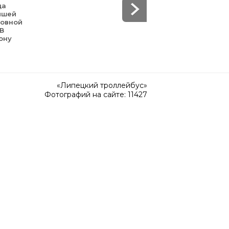
да
йшей
зовной
 В
ону
«Липецкий троллейбус»
Фотографий на сайте: 11427