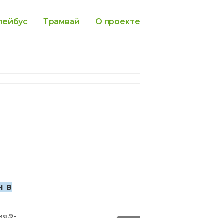
лейбус
Трамвай
О проекте
н в
ия.9-