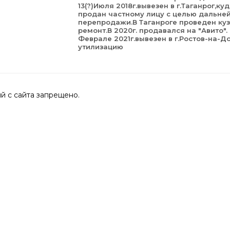
13(?)Июля 2018г.вывезен в г.Таганрог,ку
продан частному лицу с целью дальне
перепродажи.В Таганроге проведен ку
ремонт.В 2020г. продавался на "Авито".
Феврале 2021г.вывезен в г.Ростов-на-Д
утилизацию
 с сайта запрещено.