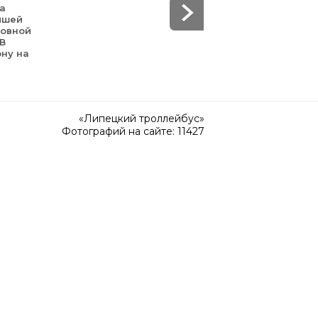
да
йшей
зовной
 В
ону на
«Липецкий троллейбус»
Фотографий на сайте: 11427