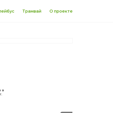
лейбус
Трамвай
О проекте
н в
г.