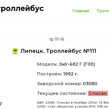
троллейбус
Главная
Трол
Липецк. Троллейбус №111
Модель:
ЗиУ-682 Г (Г00)
Построен:
1992 г.
Заводской номер:
03080
Текущее состояние:
Списан
КВР: 2005г. Списан в Ноябре 2014г. 13 Ф
7
2015г. cтал объектом учений МЧС РФ по