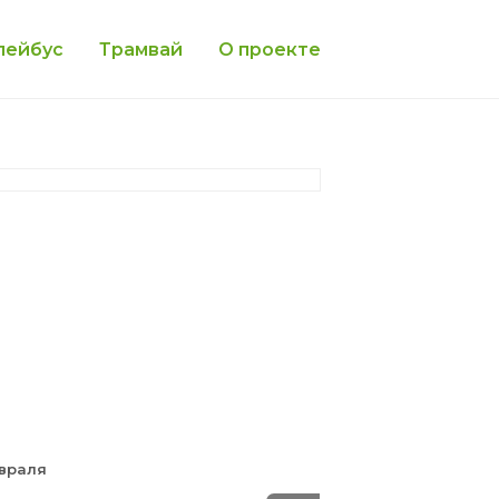
лейбус
Трамвай
О проекте
евраля