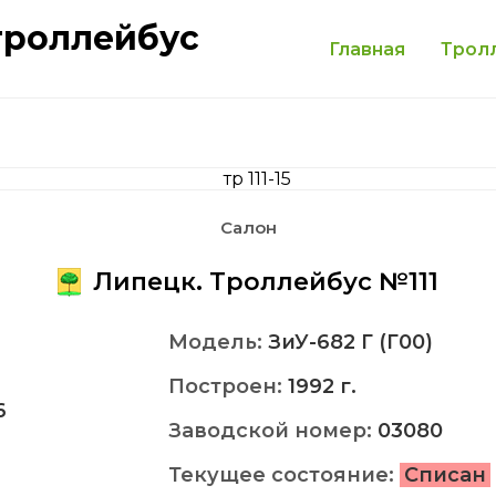
троллейбус
Главная
Трол
Салон
Липецк. Троллейбус №111
Модель:
ЗиУ-682 Г (Г00)
Построен:
1992 г.
6
Заводской номер:
03080
Текущее состояние:
Списан