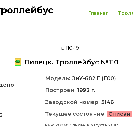
троллейбус
Главная
Трол
Липецк. Троллейбус №110
Модель:
ЗиУ-682 Г (Г00)
депо
Построен:
1992 г.
Заводской номер:
3146
Текущее состояние:
Списан
6
КВР: 2003г. Списан в Августе 2011г.