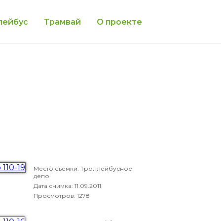
лейбус
Трамвай
О проекте
Место съемки: Троллейбусное
депо
Дата снимка:
11.09.2011
Просмотров: 1278