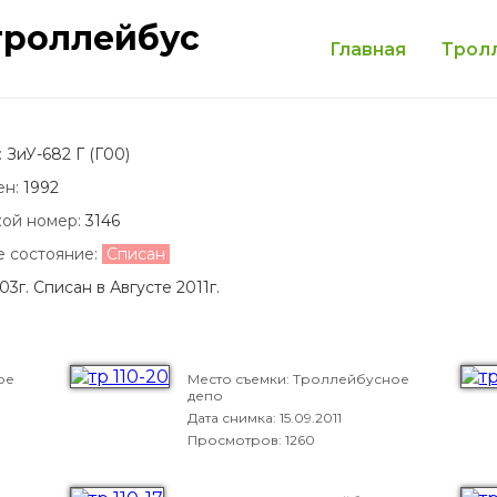
троллейбус
Главная
Трол
:
ЗиУ-682 Г (Г00)
ен:
1992
кой номер:
3146
е состояние:
Списан
03г. Списан в Августе 2011г.
ое
Место съемки: Троллейбусное
депо
Дата снимка:
15.09.2011
Просмотров: 1260