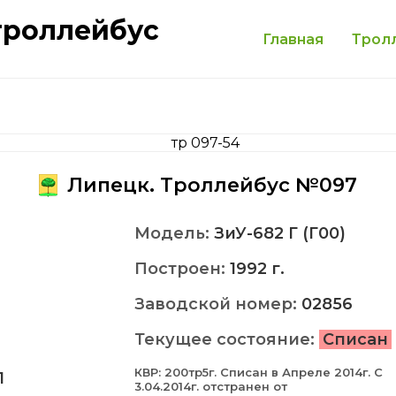
троллейбус
Главная
Трол
Липецк. Троллейбус №097
Модель:
ЗиУ-682 Г (Г00)
Построен:
1992 г.
Заводской номер:
02856
Текущее состояние:
Списан
КВР: 200тр5г. Cписан в Апреле 2014г. С
1
3.04.2014г. отстранен от