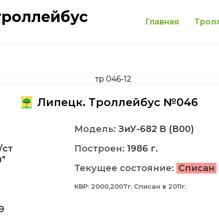
троллейбус
Главная
Трол
Липецк. Троллейбус №046
Модель:
ЗиУ-682 В (В00)
/ст
Построен:
1986 г.
"
Текущее состояние:
Списан
КВР: 2000,2007г. Списан в 2011г.
9