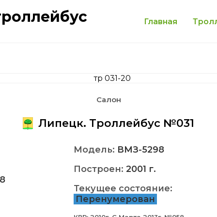
троллейбус
Главная
Трол
Салон
Липецк. Троллейбус №031
Модель:
ВМЗ-5298
Построен:
2001 г.
8
Текущее состояние:
Перенумерован