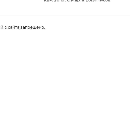
КВР: 2010г. С Марта 2013г. №058
 с сайта запрещено.