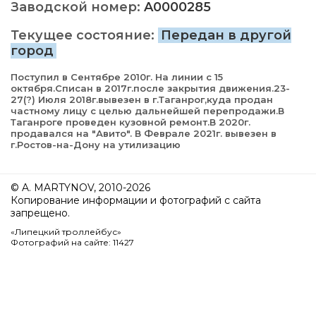
Заводской номер:
A0000285
Текущее состояние:
Передан в другой
город
Поступил в Сентябре 2010г. На линии с 15
октября.Списан в 2017г.после закрытия движения.23-
27(?) Июля 2018г.вывезен в г.Таганрог,куда продан
частному лицу с целью дальнейшей перепродажи.В
Таганроге проведен кузовной ремонт.В 2020г.
продавался на "Авито". В Феврале 2021г. вывезен в
г.Ростов-на-Дону на утилизацию
© A. MARTYNOV, 2010-2026
Копирование информации и фотографий с сайта
запрещено.
«Липецкий троллейбус»
Фотографий на сайте: 11427