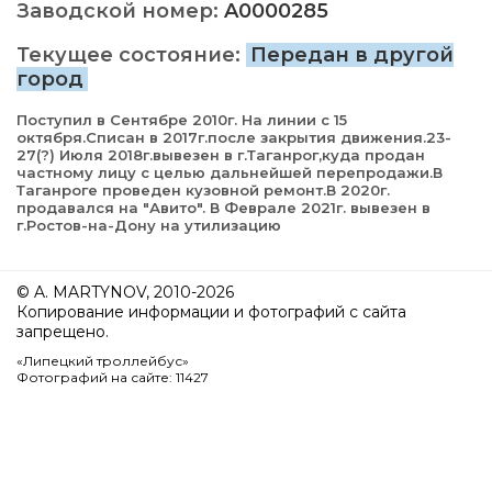
Заводской номер:
A0000285
Текущее состояние:
Передан в другой
город
Поступил в Сентябре 2010г. На линии с 15
октября.Списан в 2017г.после закрытия движения.23-
27(?) Июля 2018г.вывезен в г.Таганрог,куда продан
частному лицу с целью дальнейшей перепродажи.В
Таганроге проведен кузовной ремонт.В 2020г.
продавался на "Авито". В Феврале 2021г. вывезен в
г.Ростов-на-Дону на утилизацию
© A. MARTYNOV, 2010-2026
Копирование информации и фотографий с сайта
запрещено.
«Липецкий троллейбус»
Фотографий на сайте: 11427