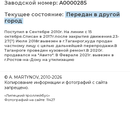
Заводской номер:
A0000285
Текущее состояние:
Передан в другой
город
Поступил в Сентябре 2010г. На линии с 15
октября.Списан в 2017г.после закрытия движения.23-
27(?) Июля 2018г.вывезен в г.Таганрог,куда продан
частному лицу с целью дальнейшей перепродажи.В
Таганроге проведен кузовной ремонт.В 2020г.
продавался на "Авито". В Феврале 2021г. вывезен в
г.Ростов-на-Дону на утилизацию
© A. MARTYNOV, 2010-2026
Копирование информации и фотографий с сайта
запрещено.
«Липецкий троллейбус»
Фотографий на сайте: 11427