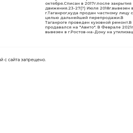
октября.Списан в 2017г.после закрытия
движения.23-27(?) Июля 2018г.вывезен 
г.Таганрог,куда продан частному лицу с
целью дальнейшей перепродажи.В
Таганроге проведен кузовной ремонт.В 
продавался на "Авито". В Феврале 2021г
вывезен в г.Ростов-на-Дону на утилиза
 с сайта запрещено.