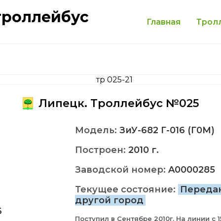
троллейбус
Главная
Трол
Липецк. Троллейбус №025
Модель:
ЗиУ-682 Г-016 (Г0М)
Построен:
2010 г.
Заводской номер:
A0000285
Текущее состояние:
Переда
другой город
6
Поступил в Сентябре 2010г. На линии с 1