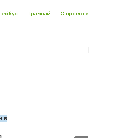
лейбус
Трамвай
О проекте
н в
5