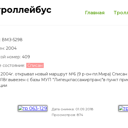
троллейбус
Главная
Трол
:
ВМЗ-5298
ен:
2004
кой номер:
409
е состояние:
Списан
 2004г. открывал новый маршрут №6 (9 р-он-пл.Мира) Списан 
18г.вывезен с базы МУП "Липецкпассажиртранс"в пункт прие
ации
Дата снимка:
01.09.2018
Просмотров: 874