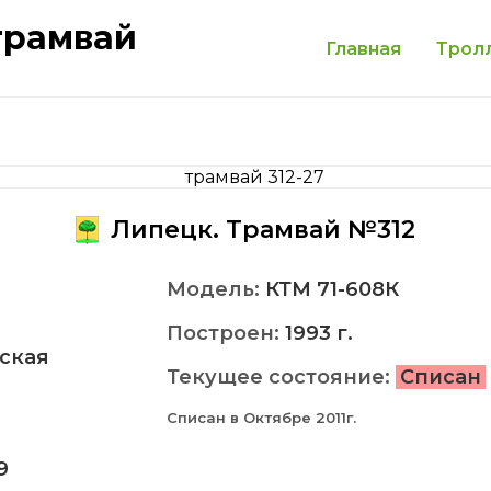
трамвай
Главная
Трол
Липецк. Трамвай №312
Модель:
КТМ 71-608К
Построен:
1993 г.
ская
Текущее состояние:
Списан
Списан в Октябре 2011г.
9