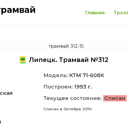
трамвай
Главная
Трол
Липецк. Трамвай №312
Модель:
КТМ 71-608К
Построен:
1993 г.
ская
Текущее состояние:
Списан
Списан в Октябре 2011г.
0