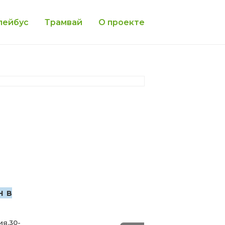
лейбус
Трамвай
О проекте
н в
ия.30-