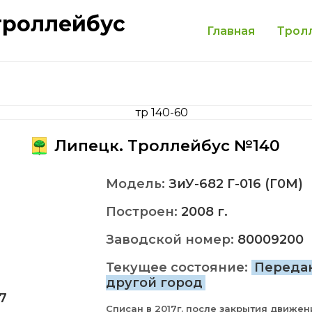
троллейбус
Главная
Трол
Липецк. Троллейбус №140
Модель:
ЗиУ-682 Г-016 (Г0М)
Построен:
2008 г.
Заводской номер:
80009200
Текущее состояние:
Переда
другой город
7
Списан в 2017г. после закрытия движен