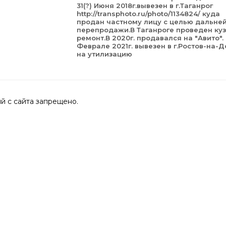
31(?) Июня 2018г.вывезен в г.Таганрог
http://transphoto.ru/photo/1134824/ куда
продан частному лицу с целью дальне
перепродажи.В Таганроге проведен ку
ремонт.В 2020г. продавался на "Авито".
Феврале 2021г. вывезен в г.Ростов-на-Д
на утилизацию
 с сайта запрещено.