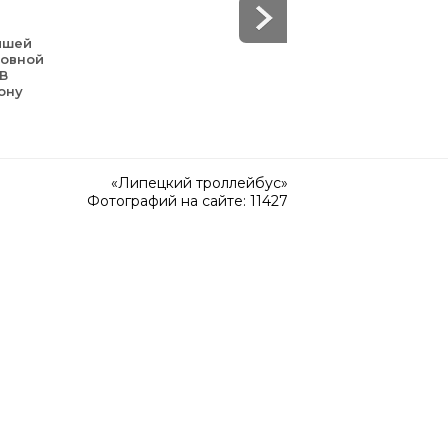
йшей
зовной
 В
ону
«Липецкий троллейбус»
Фотографий на сайте: 11427