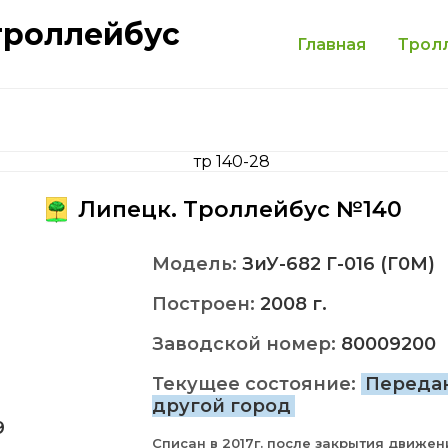
троллейбус
Главная
Трол
Липецк. Троллейбус №140
Модель:
ЗиУ-682 Г-016 (Г0М)
Построен:
2008 г.
Заводской номер:
80009200
Текущее состояние:
Переда
другой город
9
Списан в 2017г. после закрытия движен