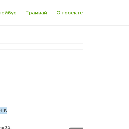
лейбус
Трамвай
О проекте
н в
ия.30-