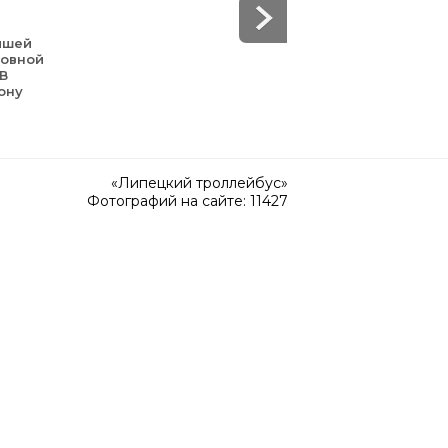
йшей
зовной
 В
ону
«Липецкий троллейбус»
Фотографий на сайте: 11427