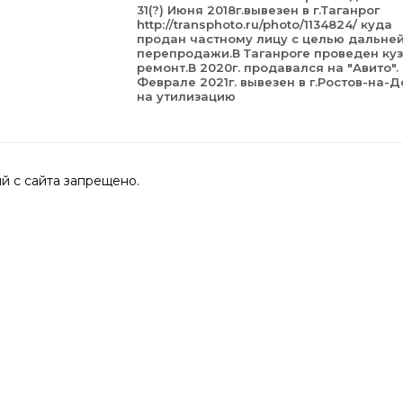
31(?) Июня 2018г.вывезен в г.Таганрог
http://transphoto.ru/photo/1134824/ куда
продан частному лицу с целью дальне
перепродажи.В Таганроге проведен ку
ремонт.В 2020г. продавался на "Авито".
Феврале 2021г. вывезен в г.Ростов-на-Д
на утилизацию
 с сайта запрещено.