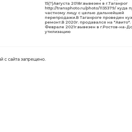
15(?)Августа 2018г.вывезен в г.Таганрог
http://transphoto.ru/photo/1135379/ куда
частному лицу с целью дальнейшей
перепродажи.В Таганроге проведен ку
ремонт.В 2020г. продавался на "Авито".
Феврале 2021г.вывезен в г.Ростов-на-Д
утилизацию
 с сайта запрещено.