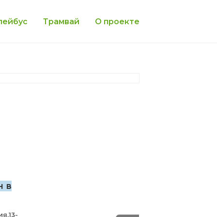
лейбус
Трамвай
О проекте
н в
я.13-