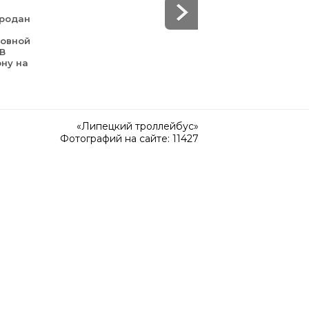
 продан
зовной
 В
ону на
«Липецкий троллейбус»
Фотографий на сайте: 11427