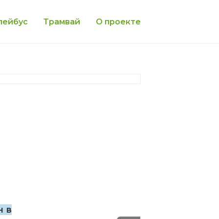
лейбус
Трамвай
О проекте
н в