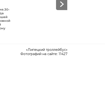
ия.30-
уда
йшей
зовной
В
ону
«Липецкий троллейбус»
Фотографий на сайте: 11427