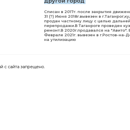
другой город
Списан в 2017г. после закрытия движен
31 (?) Июня 2018г.вывезен в г.Таганрог,к
продан частному лицу с целью дальне
перепродажи.В Таганроге проведен ку
ремонт.В 2020г.продавался на "Авито". 
Феврале 2021г. вывезен в г.Ростов-на-Д
на утилизацию
 с сайта запрещено.