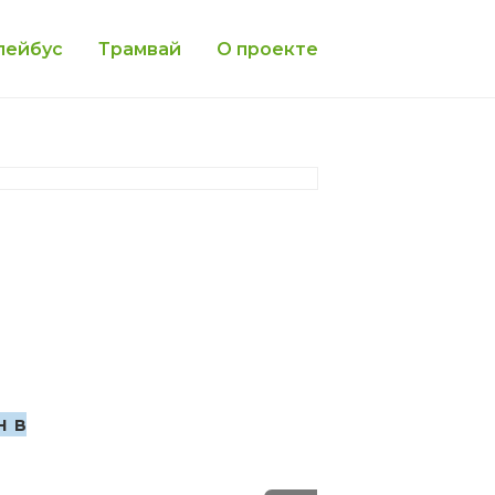
лейбус
Трамвай
О проекте
н в