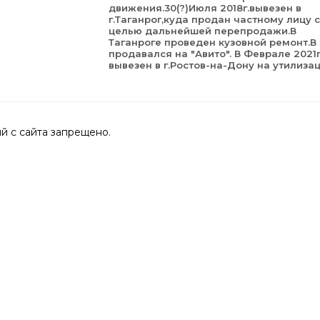
движения.30(?)Июля 2018г.вывезен в
г.Таганрог,куда продан частному лицу с
целью дальнейшей перепродажи.В
Таганроге проведен кузовной ремонт.В 
продавался на "Авито". В Феврале 2021г
вывезен в г.Ростов-на-Дону на утилиза
 с сайта запрещено.