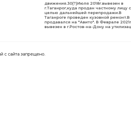
движения.30(?)Июля 2018г.вывезен в
г.Таганрог,куда продан частному лицу с
целью дальнейшей перепродажи.В
Таганроге проведен кузовной ремонт.В 
продавался на "Авито". В Феврале 2021г
вывезен в г.Ростов-на-Дону на утилиза
 с сайта запрещено.