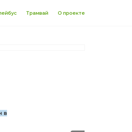
лейбус
Трамвай
О проекте
н в