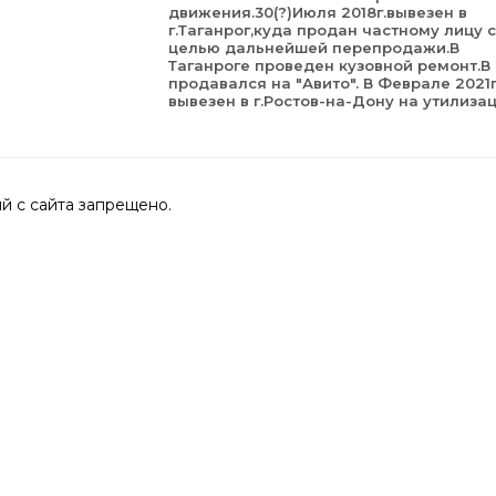
движения.30(?)Июля 2018г.вывезен в
г.Таганрог,куда продан частному лицу с
целью дальнейшей перепродажи.В
Таганроге проведен кузовной ремонт.В 
продавался на "Авито". В Феврале 2021г
вывезен в г.Ростов-на-Дону на утилиза
 с сайта запрещено.