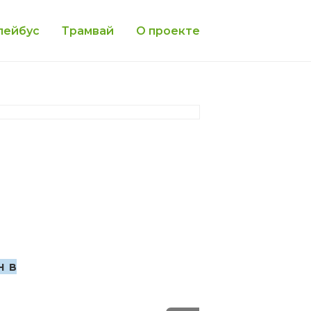
лейбус
Трамвай
О проекте
н в