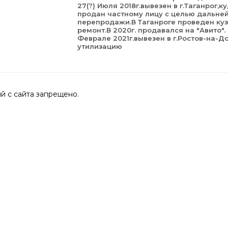
27(?) Июля 2018г.вывезен в г.Таганрог,к
продан частному лицу с целью дальне
перепродажи.В Таганроге проведен ку
ремонт.В 2020г. продавался на "Авито".
Феврале 2021г.вывезен в г.Ростов-на-Д
утилизацию
 с сайта запрещено.