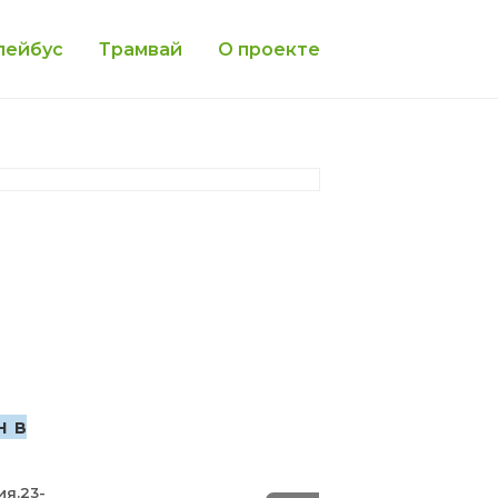
лейбус
Трамвай
О проекте
н в
ия.23-