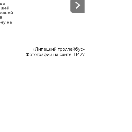
уда
йшей
зовной
 В
ону на
«Липецкий троллейбус»
Фотографий на сайте: 11427