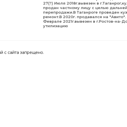
27(?) Июля 2018г.вывезен в г.Таганрог,к
продан частному лицу с целью дальне
перепродажи.В Таганроге проведен ку
ремонт.В 2020г. продавался на "Авито".
Феврале 2021г.вывезен в г.Ростов-на-Д
утилизацию
 с сайта запрещено.