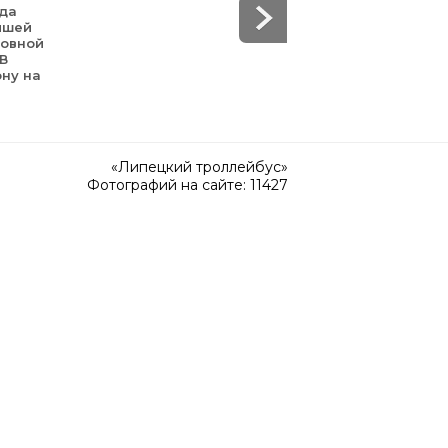
уда
йшей
зовной
 В
ону на
«Липецкий троллейбус»
Фотографий на сайте: 11427