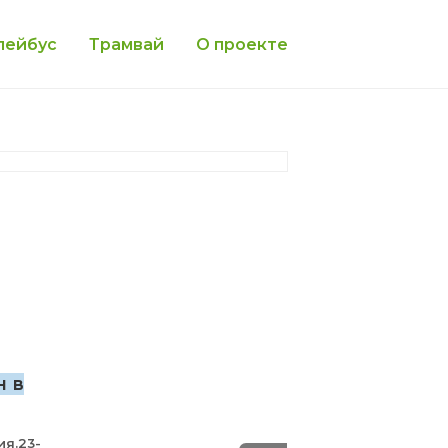
лейбус
Трамвай
О проекте
н в
ия.23-