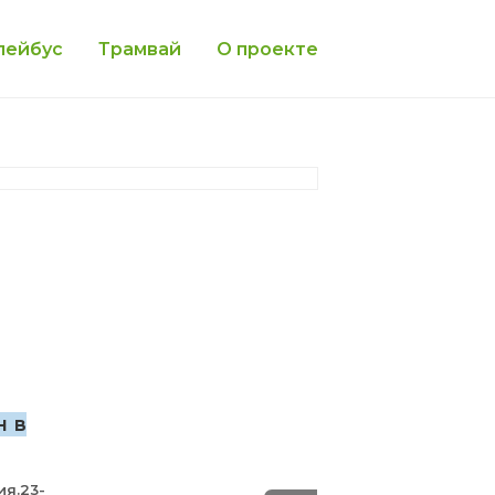
лейбус
Трамвай
О проекте
н в
ия.23-