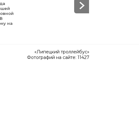
уда
йшей
зовной
 В
ону на
«Липецкий троллейбус»
Фотографий на сайте: 11427