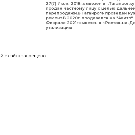
27(?) Июля 2018г.вывезен в г.Таганрог,к
продан частному лицу с целью дальне
перепродажи.В Таганроге проведен ку
ремонт.В 2020г. продавался на "Авито".
Феврале 2021г.вывезен в г.Ростов-на-Д
утилизацию
 с сайта запрещено.