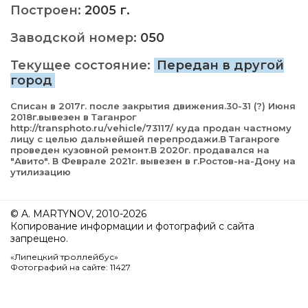
Построен:
2005 г.
Заводской номер:
050
Текущее состояние:
Передан в другой
город
Списан в 2017г. после закрытия движения.30-31 (?) Июня
2018г.вывезен в Таганрог
http://transphoto.ru/vehicle/73117/ куда продан частному
лицу с целью дальнейшей перепродажи.В Таганроге
проведен кузовной ремонт.В 2020г. продавался на
"Авито". В Феврале 2021г. вывезен в г.Ростов-на-Дону на
утилизацию
© A. MARTYNOV, 2010-2026
Копирование информации и фотографий с сайта
запрещено.
«Липецкий троллейбус»
Фотографий на сайте: 11427