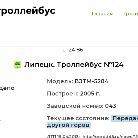
троллейбус
Главная
Трол
Липецк. Троллейбус №124
Модель:
ВЗТМ-5284
депо
Построен:
2005 г.
Заводской номер:
043
Текущее состояние:
Переда
4
другой город
ДТП 19.04.2013г. http://gorod48.ru/news/1