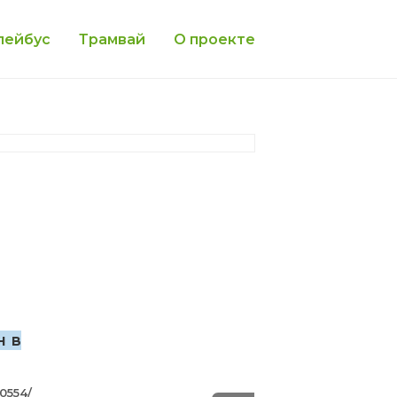
лейбус
Трамвай
О проекте
н в
50554/