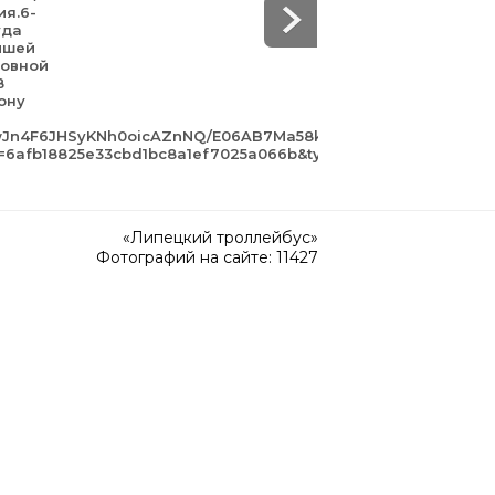
ия.6-
уда
йшей
зовной
В
ону
awJn4F6JHSyKNh0oicAZnNQ/E06AB7Ma58k.jpg?
gn=6afb18825e33cbd1bc8a1ef7025a066b&type=album
«Липецкий троллейбус»
Фотографий на сайте: 11427