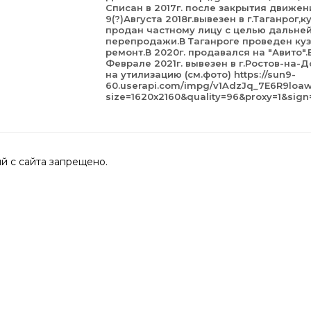
Списан в 2017г. после закрытия движен
9(?)Августа 2018г.вывезен в г.Таганрог,к
продан частному лицу с целью дальне
перепродажи.В Таганроге проведен ку
ремонт.В 2020г. продавался на "Авито".
Феврале 2021г. вывезен в г.Ростов-на-Д
на утилизацию (см.фото) https://sun9-
60.userapi.com/impg/v1AdzJq_7E6R9lo
size=1620x2160&quality=96&proxy=1&si
 с сайта запрещено.