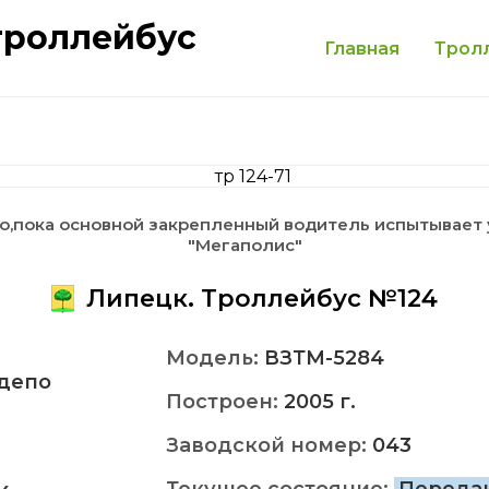
троллейбус
Главная
Трол
по,пока основной закрепленный водитель испытывае
"Мегаполис"
Липецк. Троллейбус №124
Модель:
ВЗТМ-5284
депо
Построен:
2005 г.
Заводской номер:
043