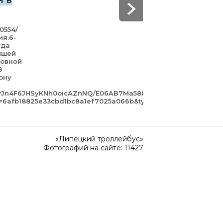
н в
50554/
ия.6-
уда
йшей
зовной
В
ону
awJn4F6JHSyKNh0oicAZnNQ/E06AB7Ma58k.jpg?
gn=6afb18825e33cbd1bc8a1ef7025a066b&type=album
«Липецкий троллейбус»
Фотографий на сайте: 11427