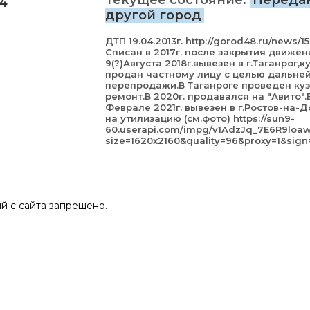
Текущее состояние:
Переда
4
другой город
ДТП 19.04.2013г. http://gorod48.ru/news/1
Списан в 2017г. после закрытия движен
9(?)Августа 2018г.вывезен в г.Таганрог,к
продан частному лицу с целью дальне
перепродажи.В Таганроге проведен ку
ремонт.В 2020г. продавался на "Авито".
Феврале 2021г. вывезен в г.Ростов-на-Д
на утилизацию (см.фото) https://sun9-
60.userapi.com/impg/v1AdzJq_7E6R9lo
size=1620x2160&quality=96&proxy=1&si
 с сайта запрещено.