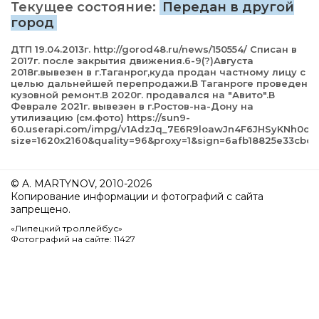
Текущее состояние:
Передан в другой
город
ДТП 19.04.2013г. http://gorod48.ru/news/150554/ Списан в
2017г. после закрытия движения.6-9(?)Августа
2018г.вывезен в г.Таганрог,куда продан частному лицу с
целью дальнейшей перепродажи.В Таганроге проведен
кузовной ремонт.В 2020г. продавался на "Авито".В
Феврале 2021г. вывезен в г.Ростов-на-Дону на
утилизацию (см.фото) https://sun9-
60.userapi.com/impg/v1AdzJq_7E6R9loawJn4F6JHSyKNh0oi
size=1620x2160&quality=96&proxy=1&sign=6afb18825e33cb
© A. MARTYNOV, 2010-2026
Копирование информации и фотографий с сайта
запрещено.
«Липецкий троллейбус»
Фотографий на сайте: 11427