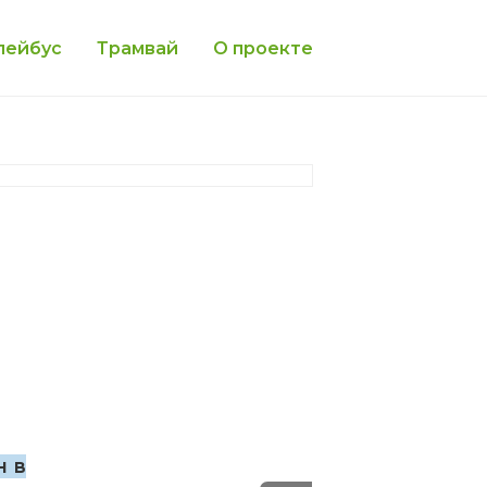
лейбус
Трамвай
О проекте
н в