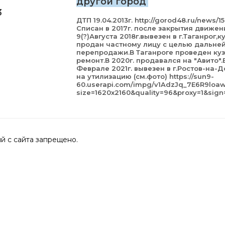
другой город
3
ДТП 19.04.2013г. http://gorod48.ru/news/1
Списан в 2017г. после закрытия движен
9(?)Августа 2018г.вывезен в г.Таганрог,к
продан частному лицу с целью дальне
перепродажи.В Таганроге проведен ку
ремонт.В 2020г. продавался на "Авито".
Феврале 2021г. вывезен в г.Ростов-на-Д
на утилизацию (см.фото) https://sun9-
60.userapi.com/impg/v1AdzJq_7E6R9lo
size=1620x2160&quality=96&proxy=1&si
 с сайта запрещено.