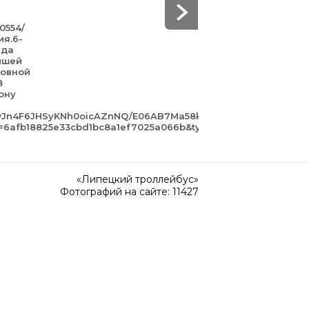
50554/
ия.6-
уда
йшей
зовной
В
ону
awJn4F6JHSyKNh0oicAZnNQ/E06AB7Ma58k.jpg?
gn=6afb18825e33cbd1bc8a1ef7025a066b&type=album
«Липецкий троллейбус»
Фотографий на сайте: 11427