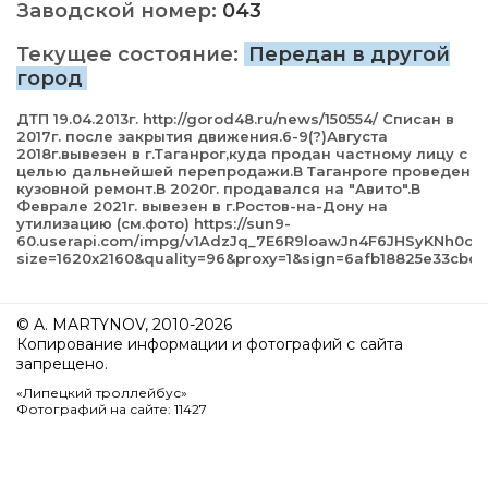
Заводской номер:
043
Текущее состояние:
Передан в другой
город
ДТП 19.04.2013г. http://gorod48.ru/news/150554/ Списан в
2017г. после закрытия движения.6-9(?)Августа
2018г.вывезен в г.Таганрог,куда продан частному лицу с
целью дальнейшей перепродажи.В Таганроге проведен
кузовной ремонт.В 2020г. продавался на "Авито".В
Феврале 2021г. вывезен в г.Ростов-на-Дону на
утилизацию (см.фото) https://sun9-
60.userapi.com/impg/v1AdzJq_7E6R9loawJn4F6JHSyKNh0oi
size=1620x2160&quality=96&proxy=1&sign=6afb18825e33cb
© A. MARTYNOV, 2010-2026
Копирование информации и фотографий с сайта
запрещено.
«Липецкий троллейбус»
Фотографий на сайте: 11427