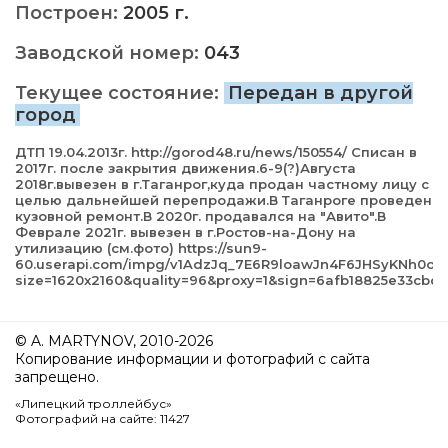
Построен:
2005 г.
Заводской номер:
043
Текущее состояние:
Передан в другой
город
ДТП 19.04.2013г. http://gorod48.ru/news/150554/ Списан в
2017г. после закрытия движения.6-9(?)Августа
2018г.вывезен в г.Таганрог,куда продан частному лицу с
целью дальнейшей перепродажи.В Таганроге проведен
кузовной ремонт.В 2020г. продавался на "Авито".В
Феврале 2021г. вывезен в г.Ростов-на-Дону на
утилизацию (см.фото) https://sun9-
60.userapi.com/impg/v1AdzJq_7E6R9loawJn4F6JHSyKNh0oi
size=1620x2160&quality=96&proxy=1&sign=6afb18825e33cb
© A. MARTYNOV, 2010-2026
Копирование информации и фотографий с сайта
запрещено.
«Липецкий троллейбус»
Фотографий на сайте: 11427