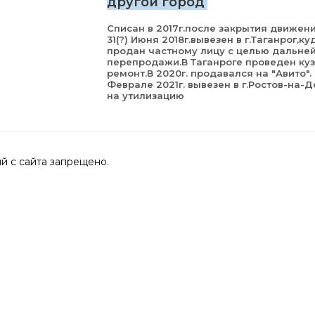
другой город
Списан в 2017г.после закрытия движени
31(?) Июня 2018г.вывезен в г.Таганрог,ку
продан частному лицу с целью дальне
перепродажи.В Таганроге проведен ку
ремонт.В 2020г. продавался на "Авито".
Феврале 2021г. вывезен в г.Ростов-на-Д
на утилизацию
 с сайта запрещено.