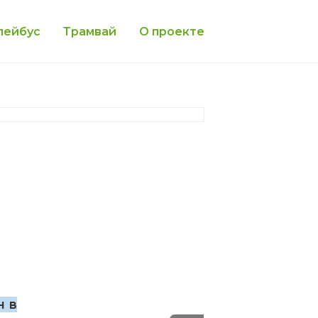
лейбус
Трамвай
О проекте
н в