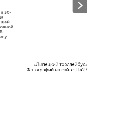
я.30-
да
йшей
зовной
 В
ону
«Липецкий троллейбус»
Фотографий на сайте: 11427