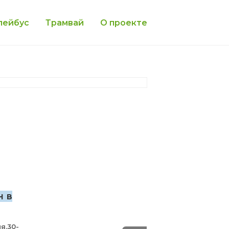
лейбус
Трамвай
О проекте
н в
я.30-