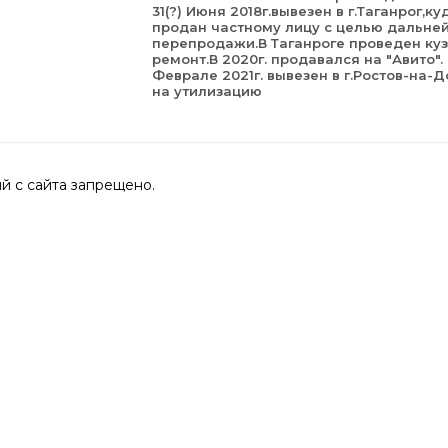
31(?) Июня 2018г.вывезен в г.Таганрог,ку
продан частному лицу с целью дальне
перепродажи.В Таганроге проведен ку
ремонт.В 2020г. продавался на "Авито".
Феврале 2021г. вывезен в г.Ростов-на-Д
на утилизацию
 с сайта запрещено.