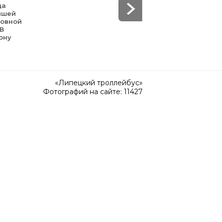
да
йшей
зовной
 В
ону
«Липецкий троллейбус»
Фотографий на сайте: 11427