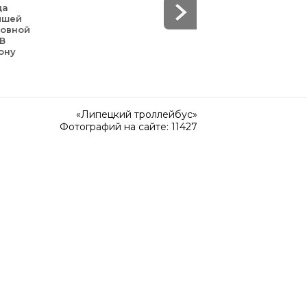
да
йшей
зовной
 В
ону
«Липецкий троллейбус»
Фотографий на сайте: 11427