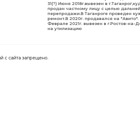
31(?) Июня 2018г.вывезен в г.Таганрог,ку
продан частному лицу с целью дальне
перепродажи.В Таганроге проведен ку
ремонт.В 2020г. продавался на "Авито".
Феврале 2021г. вывезен в г.Ростов-на-Д
на утилизацию
 с сайта запрещено.