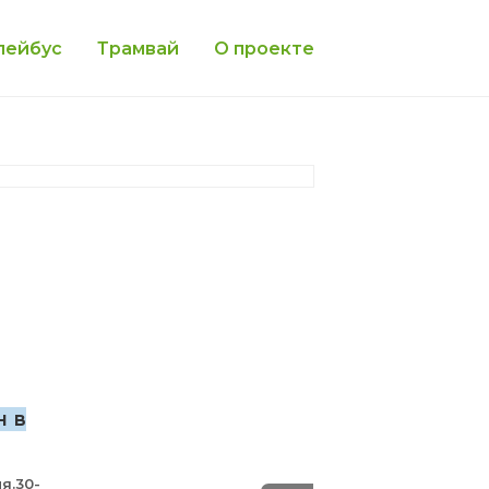
лейбус
Трамвай
О проекте
н в
я.30-