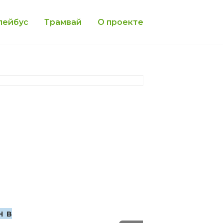
лейбус
Трамвай
О проекте
н в