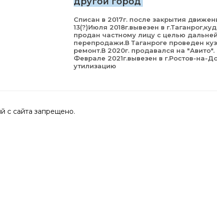
другой город
Списан в 2017г. после закрытия движен
13(?)Июля 2018г.вывезен в г.Таганрог,ку
продан частному лицу с целью дальне
перепродажи.В Таганроге проведен ку
ремонт.В 2020г. продавался на "Авито".
Феврале 2021г.вывезен в г.Ростов-на-Д
утилизацию
 с сайта запрещено.