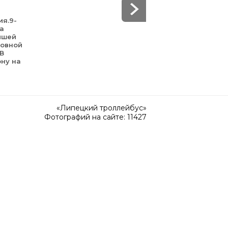
ия.9-
да
йшей
зовной
 В
ону на
«Липецкий троллейбус»
Фотографий на сайте: 11427