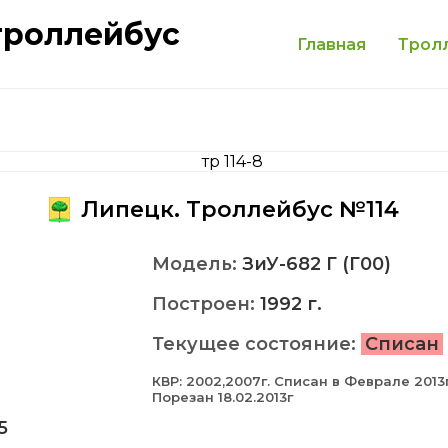
троллейбус
Главная
Трол
Липецк. Троллейбус №114
Модель:
ЗиУ-682 Г (Г00)
Построен:
1992 г.
Текущее состояние:
Списан
КВР: 2002,2007г. Списан в Феврале 2013г
Порезан 18.02.2013г
5