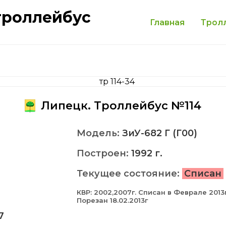
троллейбус
Главная
Трол
Липецк. Троллейбус №114
Модель:
ЗиУ-682 Г (Г00)
Построен:
1992 г.
Текущее состояние:
Списан
КВР: 2002,2007г. Списан в Феврале 2013г
Порезан 18.02.2013г
7